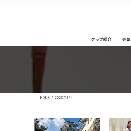
コ
ナ
ン
ビ
テ
ゲ
ン
ー
ツ
シ
へ
ョ
クラブ紹介
会員
ス
ン
キ
に
ッ
移
プ
動
HOME
2023年8月