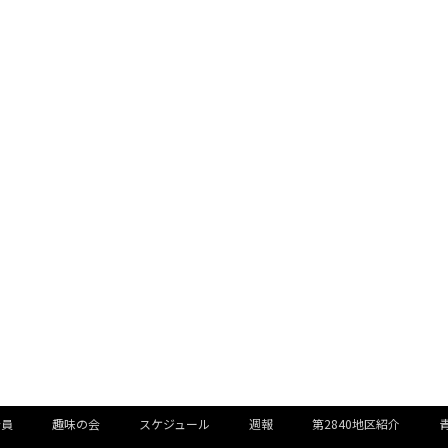
会員
趣味の会
スケジュール
週報
第2840地区紹介